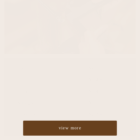
Cut
¥4,860
Color
¥5,400
Perm
¥5,400
Straight
¥10,800
Treatment
¥2,700
Headspa
¥2,700
view more