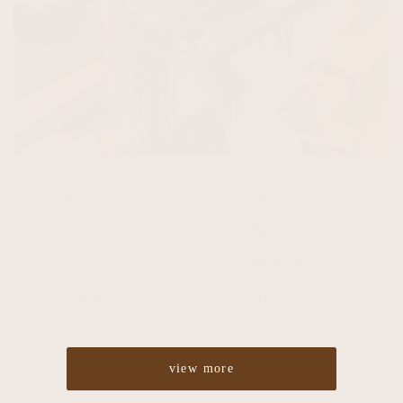
Cut
¥4,860
Color
¥5,400
Perm
¥5,400
Straight
¥10,800
Treatment
¥2,700
Headspa
¥2,700
view more