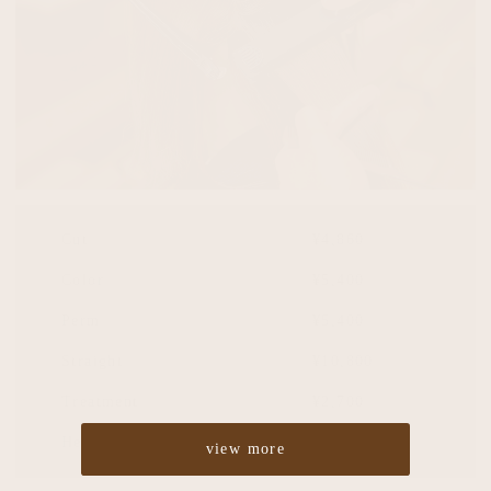
Cut
¥4,860
Color
¥5,400
Perm
¥5,400
Straight
¥10,800
Treatment
¥2,700
Headspa
¥2,700
view more