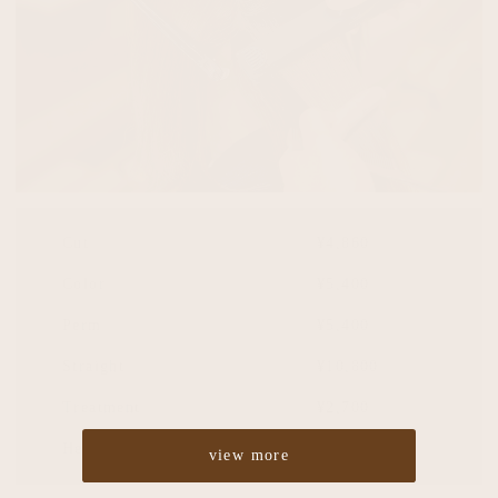
Cut
¥4,860
Color
¥5,400
Perm
¥5,400
Straight
¥10,800
Treatment
¥2,700
Headspa
¥2,700
view more