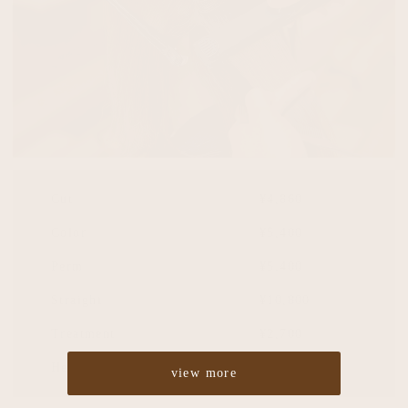
Cut
¥4,860
Color
¥5,400
Perm
¥5,400
Straight
¥10,800
Treatment
¥2,700
Headspa
¥2,700
view more