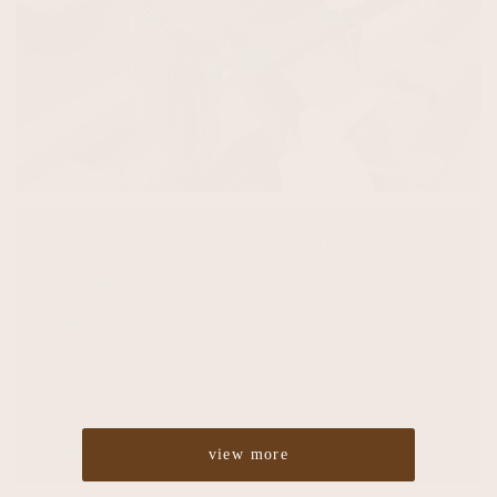
Cut
¥4,860
Color
¥5,400
Perm
¥5,400
Straight
¥10,800
Treatment
¥2,700
Headspa
¥2,700
view more