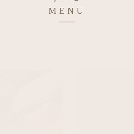
メニュー
MENU
Cut
Color
Perm
Straight
Treatment