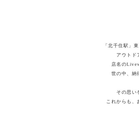
「北千住駅」東口
アウトド
店名のLi
世の中、納
その思い
これからも、