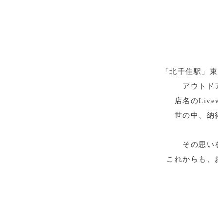
「北千住駅」東口
アウトド
店名のLi
世の中、納
その思い
これからも、