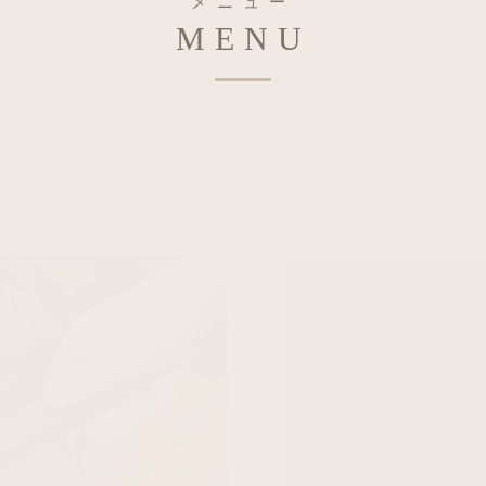
メニュー
MENU
Cut
Color
Perm
Straight
Treatment