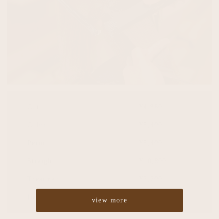
Cut
¥4,860
Color
¥5,400
Perm
¥5,400
Straight
¥10,800
Treatment
¥2,700
Headspa
¥2,700
view more