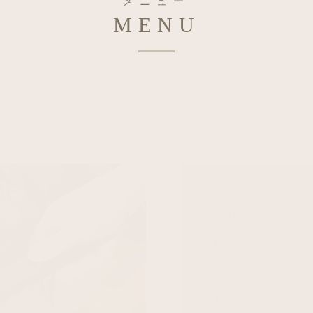
メニュー
MENU
Cut
Color
Perm
Straight
Treatment