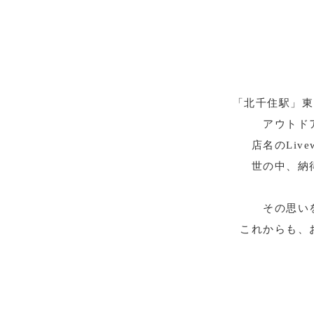
「北千住駅」東口
アウトド
店名のLi
世の中、納
その思い
これからも、