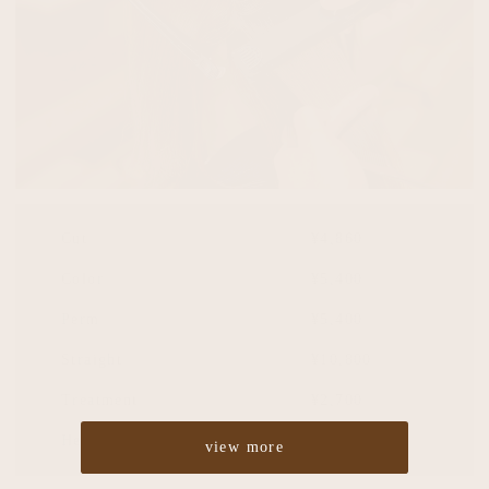
Cut
¥4,860
Color
¥5,400
Perm
¥5,400
Straight
¥10,800
Treatment
¥2,700
Headspa
¥2,700
view more