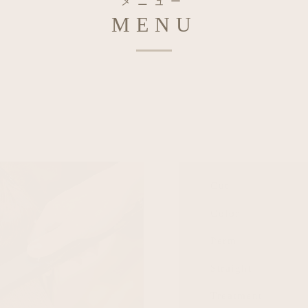
メニュー
MENU
Cut
Color
Perm
Straight
Treatment