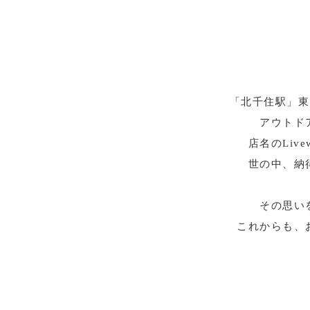
「北千住駅」東口
アウトド
店名のLi
世の中、納
その思い
これからも、