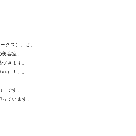
アワークス）」は、
の美容室。
基づきます。
ve）！」。
l」です。
願っています。