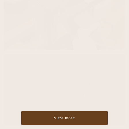
Cut
¥4,860
Color
¥5,400
Perm
¥5,400
Straight
¥10,800
Treatment
¥2,700
Headspa
¥2,700
view more