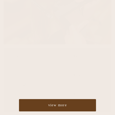
Cut
¥4,860
Color
¥5,400
Perm
¥5,400
Straight
¥10,800
Treatment
¥2,700
Headspa
¥2,700
view more