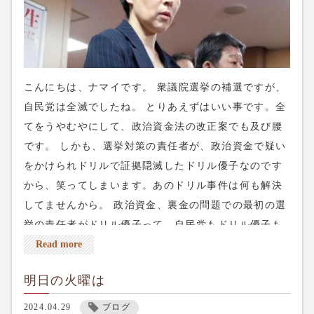
こんにちは、ナマイです。 衆議院選挙の補選ですが、
自民党は全滅でしたね。 とりあえずはいい事です。全
てをうやむやにして、政治資金法の改正案でも及び腰
です。 しかも、選挙対策の責任者が、政治資金で疑い
をかけられドリルで証拠隠滅したドリル優子なのです
から、笑ってしまいます。あのドリル事件は何も解決
してませんから。 政治資金、裏金の問題での最初の選
挙の責任者がドリル優子って。自民党もドリル優子も
国民はもう忘れてると思ってるんですかね？ さらに良
Read more
かったのが東京15区。 都民ファーストが推している乙
明日の火曜は
武氏が落選。良かった〜。乙武氏には個人的にはどう
でも良いのですが、小池都知事が応援している候補者
2024.04.29
ブログ