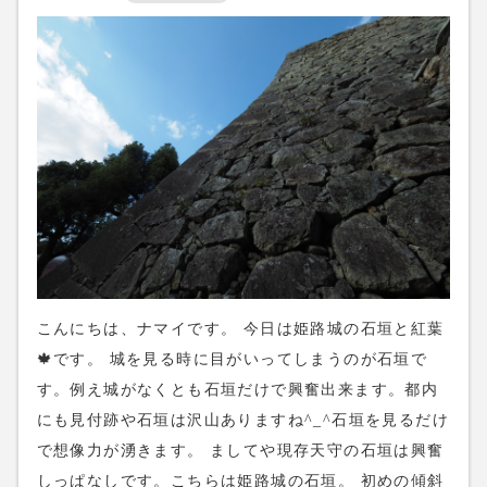
の字型に並んでます。映画ラストサムライでも使われ
てます。帰った後に久しぶりにラストサムライを観る
と結構使われてましたね^_^ 他にも、大河ドラマの黒
田官兵衛や映画関ヶ原などでもロケされたそうです。
私が訪れた時は夕方だったのでお堂を閉めてる所でし
た。今度ゆっくり来ようと思います。さらにここから
奥には奥の院があります。 性空上人はこの書写山圓教
寺を開いた僧です。圓教寺にはやたらとチベットの国
旗が張ってあるので、お坊さんに聞くと、ダライ・ラ
マさんが来日した時にお世話したそうです！すご
い！！ 今日は休みだそうですが、普段はこの奥の院の
こんにちは、ナマイです。 今日は姫路城の石垣と紅葉
この部屋↓にチベットの僧が居るみたいです。 書写山
🍁です。 城を見る時に目がいってしまうのが石垣で
圓教寺、すごい良い所でした！もっとゆっくり楽しみ
す。例え城がなくとも石垣だけで興奮出来ます。都内
たいと思ったので来年また来ようと思います。
にも見付跡や石垣は沢山ありますね^_^石垣を見るだけ
で想像力が湧きます。 ましてや現存天守の石垣は興奮
しっぱなしです。こちらは姫路城の石垣。 初めの傾斜