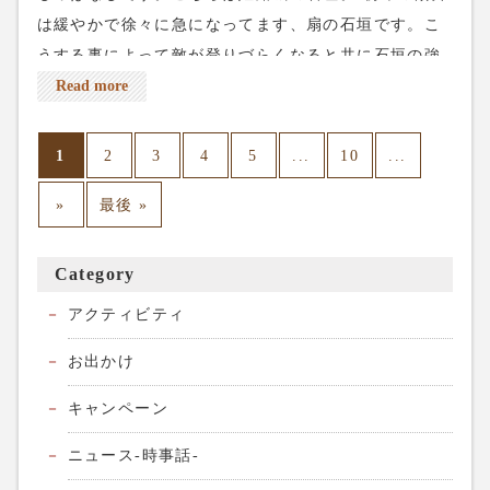
は緩やかで徐々に急になってます、扇の石垣です。こ
うする事によって敵が登りづらくなると共に石垣の強
度が増します。石垣の角を見ると石の長い辺と短い辺
Read more
が交互に積んであります、これも石垣の強度をあげる
為の積み方ですね。 そして、私が姫路城に行った時は
1
...
...
2
3
4
5
10
ちょうど紅葉の季節でした🍁城の周りには様々な色彩
»
最後 »
がありました。 燃えるような紅葉、良いですね〜。 今
週の土日はまだまだ空いてる所があります。皆様のご
来店をお待ちしてます。 ネット予約は上のreservation
Category
から、電話予約は03-5284-8672、よろしくお願いしま
アクティビティ
す。
お出かけ
キャンペーン
ニュース-時事話-