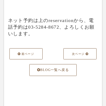
ネット予約は上のreservationから、電
話予約は03-5284-8672、よろしくお願
いします。
前ページ
次ページ
BLOG一覧へ戻る