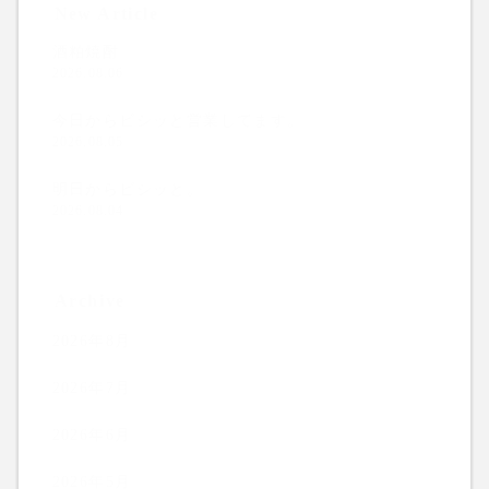
New Article
酒粕焼酎
2026.08.06
今日からビシッと営業してます。
2026.08.05
明日からビシッと。
2026.08.04
Archive
2026年8月
2026年7月
2026年6月
2026年5月