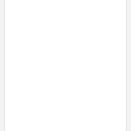
ブログ
ヘアスタイル
休みのお知らせ
北千住でのご飯
名前を言ってはいけない弁護士シリーズ
映画
本日は休みです
神社仏閣
食