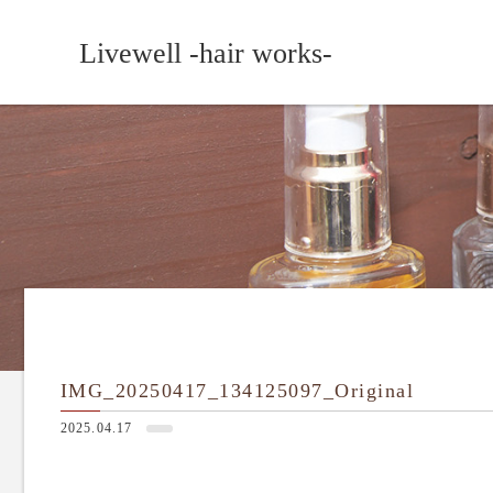
Livewell -hair works-
IMG_20250417_134125097_Original
2025.04.17