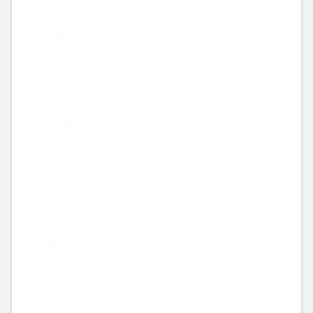
ビューティー
ブログ
ヘアスタイル
休みのお知らせ
北千住でのご飯
名前を言ってはいけない弁護士シリーズ
映画
本日は休みです
神社仏閣
食