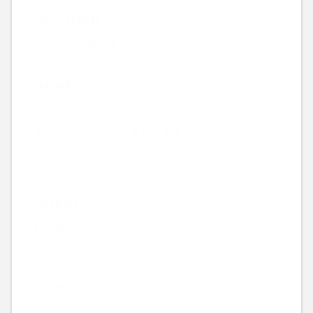
New Article
サバゲーで体力作り
2026.08.07
酒粕焼酎
2026.08.06
今日からビシッと営業してます。
2026.08.05
Archive
2026年8月
2026年7月
2026年6月