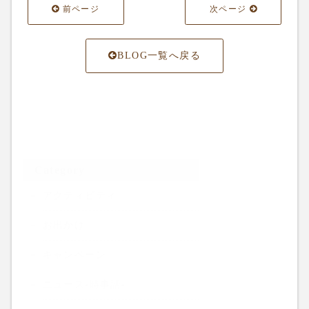
前ページ
次ページ
BLOG一覧へ戻る
Category
アクティビティ
お出かけ
キャンペーン
ニュース-時事話-