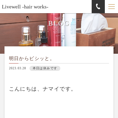
Livewell -hair works-
BLOG
明日からビシッと。
2023.03.28
本日は休みです
こんにちは、ナマイです。