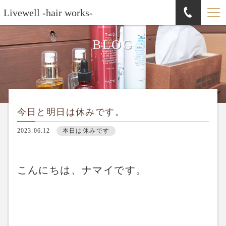
Livewell -hair works-
BLOG
今日と明日は休みです。
2023.06.12
本日は休みです
こんにちは、ナマイです。