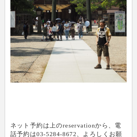
ネット予約は上のreservationから、電
話予約は03-5284-8672、よろしくお願