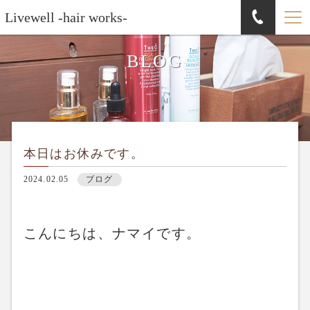
Livewell -hair works-
BLOG
本日はお休みです。
2024.02.05
ブログ
こんにちは、ナマイです。