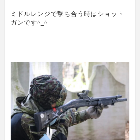
ミドルレンジで撃ち合う時はショット
ガンです^_^