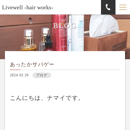
Livewell -hair works-
BLOG
あったかサバゲー
2024.02.29
ブログ
こんにちは、ナマイです。