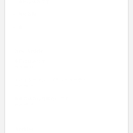
本日は休みです
神社仏閣
食
New Article
本日は休みです。
2026.08.10
スパイダーマン ブランニューデイ
2026.08.09
来週の休みは月曜だけです。
2026.08.08
Archive