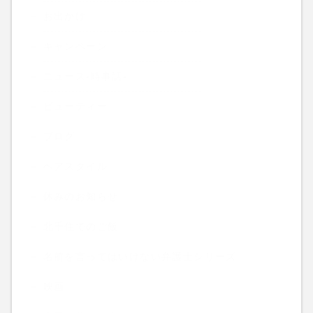
お出かけ
キャンペーン
ニュース-時事話-
ビューティー
ブログ
ヘアスタイル
休みのお知らせ
北千住でのご飯
名前を言ってはいけない弁護士シリーズ
映画