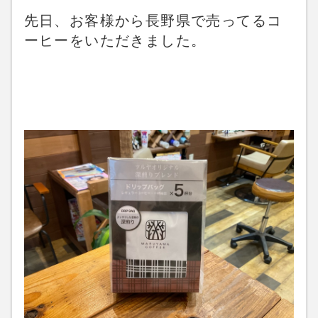
先日、お客様から長野県で売ってるコ
ーヒーをいただきました。