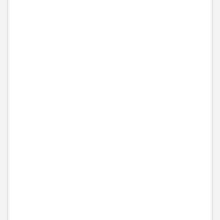
お出かけ
キャンペーン
ニュース-時事話-
ビューティー
ブログ
ヘアスタイル
休みのお知らせ
北千住でのご飯
名前を言ってはいけない弁護士シリーズ
映画