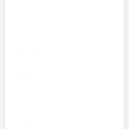
本日は休みです
神社仏閣
食
New Article
サバゲーで体力作り
2026.08.07
酒粕焼酎
2026.08.06
今日からビシッと営業してます。
2026.08.05
Archive