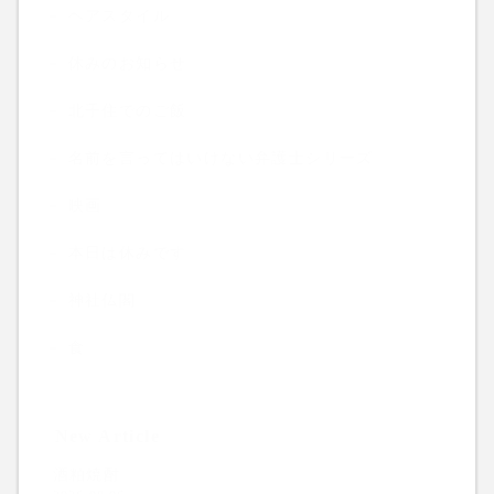
ヘアスタイル
休みのお知らせ
北千住でのご飯
名前を言ってはいけない弁護士シリーズ
映画
本日は休みです
神社仏閣
食
New Article
酒粕焼酎