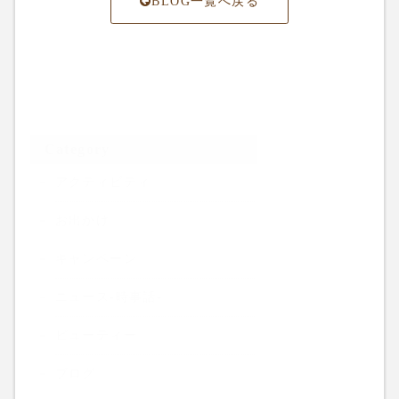
BLOG一覧へ戻る
Category
アクティビティ
お出かけ
キャンペーン
ニュース-時事話-
ビューティー
ブログ