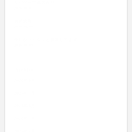
サバゲーで体力作り
2026.08.07
酒粕焼酎
2026.08.06
今日からビシッと営業してます。
2026.08.05
Archive
2026年8月
2026年7月
2026年6月
2026年5月
2026年4月