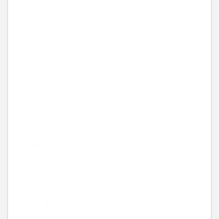
ヘアスタイル
休みのお知らせ
北千住でのご飯
名前を言ってはいけない弁護士シリーズ
映画
本日は休みです
神社仏閣
食
New Article