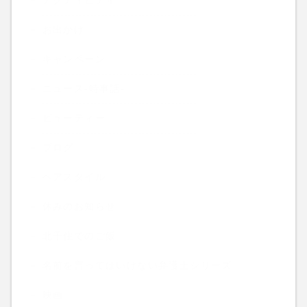
アクティビティ
お出かけ
キャンペーン
ニュース-時事話-
ビューティー
ブログ
ヘアスタイル
休みのお知らせ
北千住でのご飯
名前を言ってはいけない弁護士シリーズ
映画