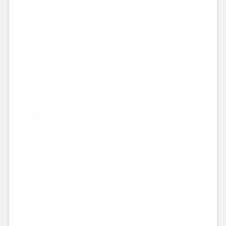
本日は休みです
神社仏閣
食
New Article
来週の休みは月曜だけです。
2026.08.08
サバゲーで体力作り
2026.08.07
酒粕焼酎
2026.08.06