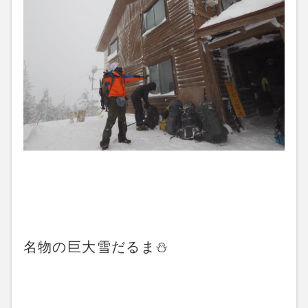
名物の巨大雪だるま⛄️