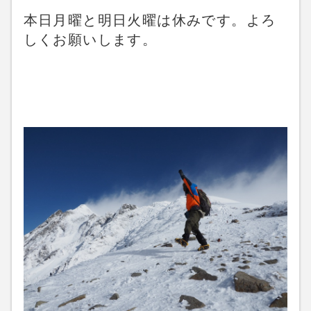
本日月曜と明日火曜は休みです。よろ
しくお願いします。