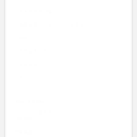
北千住でのご飯
名前を言ってはいけない弁護士シリーズ
映画
本日は休みです
神社仏閣
食
New Article
サバゲーで体力作り
2026.08.07
酒粕焼酎