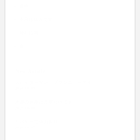
映画
本日は休みです
神社仏閣
食
New Article
スパイダーマン ブランニューデイ
2026.08.09
来週の休みは月曜だけです。
2026.08.08
サバゲーで体力作り
2026.08.07