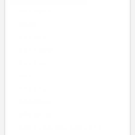
Category
アクティビティ
お出かけ
キャンペーン
ニュース-時事話-
ビューティー
ブログ
ヘアスタイル
休みのお知らせ
北千住でのご飯
名前を言ってはいけない弁護士シリーズ