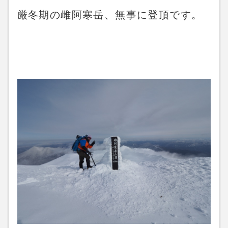
厳冬期の雌阿寒岳、無事に登頂です。