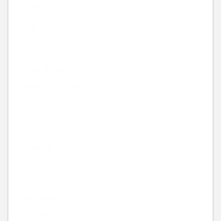
神社仏閣
食
New Article
来週の休みは月曜だけです。
2026.08.08
サバゲーで体力作り
2026.08.07
酒粕焼酎
2026.08.06
Archive
2026年8月