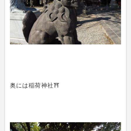
奥には稲荷神社⛩️