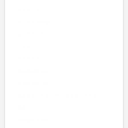
キャンペーン
ニュース-時事話-
ビューティー
ブログ
ヘアスタイル
休みのお知らせ
北千住でのご飯
名前を言ってはいけない弁護士シリーズ
映画
本日は休みです