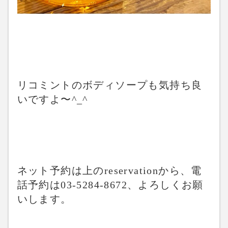
リコミントのボディソープも気持ち良
いですよ〜^_^
ネット予約は上のreservationから、電
話予約は03-5284-8672、よろしくお願
いします。