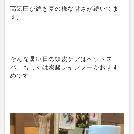
高気圧が続き夏の様な暑さが続いてま
す。
そんな暑い日の頭皮ケアはヘッドス
パ、もしくは炭酸シャンプーがおすす
めです。