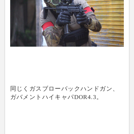
同じくガスブローバックハンドガン、
ガバメントハイキャパDOR4.3。