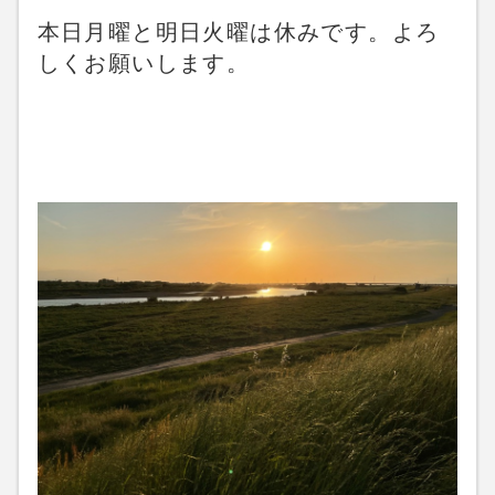
本日月曜と明日火曜は休みです。よろ
しくお願いします。