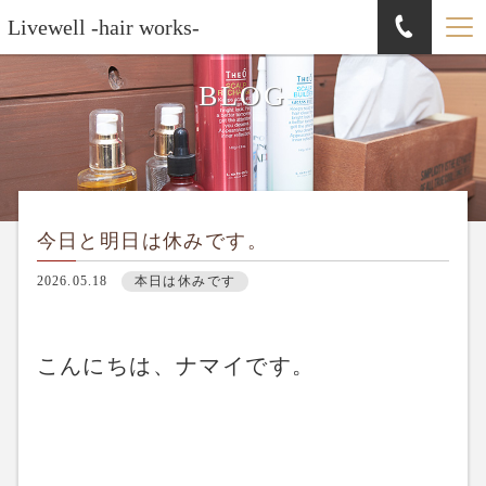
Livewell -hair works-
BLOG
今日と明日は休みです。
2026.05.18
本日は休みです
こんにちは、ナマイです。