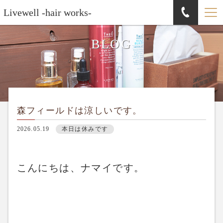
Livewell -hair works-
BLOG
森フィールドは涼しいです。
2026.05.19
本日は休みです
こんにちは、ナマイです。