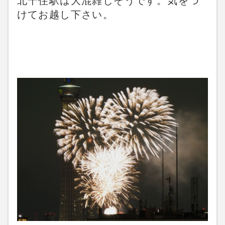
北千住駅は大混雑しそうです。気をつ
けてお越し下さい。