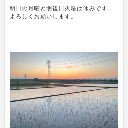
明日の月曜と明後日火曜は休みです。
よろしくお願いします。