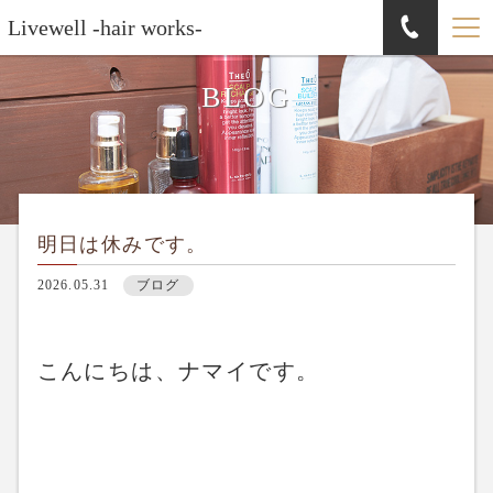
Livewell -hair works-
BLOG
明日は休みです。
2026.05.31
ブログ
こんにちは、ナマイです。