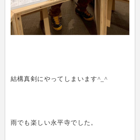
結構真剣にやってしまいます^_^
雨でも楽しい永平寺でした。