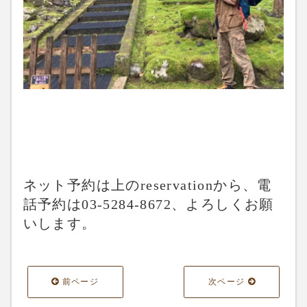
ネット予約は上のreservationから、電
話予約は03-5284-8672、よろしくお願
いします。
前ページ
次ページ