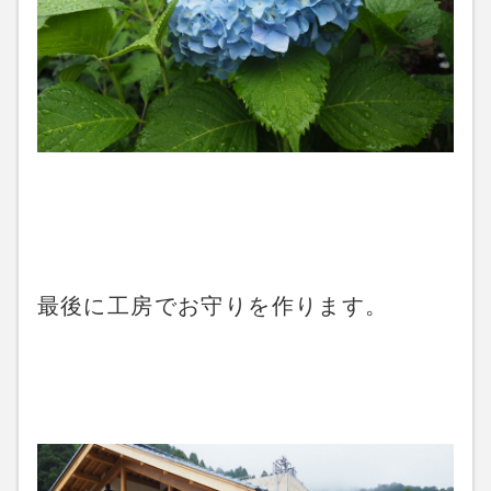
最後に工房でお守りを作ります。