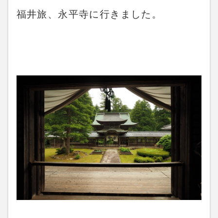
福井旅、永平寺に行きました。