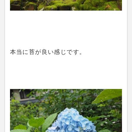
本当に苔が良い感じです。