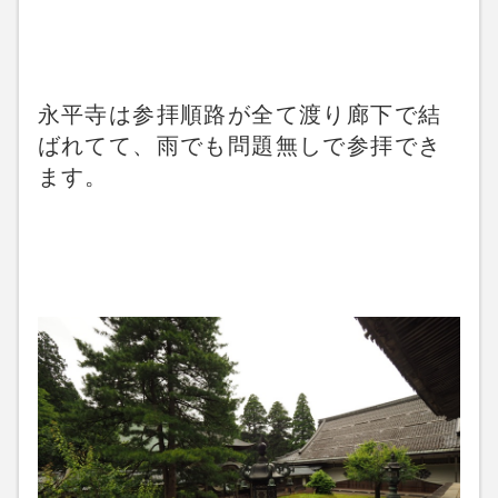
永平寺は参拝順路が全て渡り廊下で結
ばれてて、雨でも問題無しで参拝でき
ます。